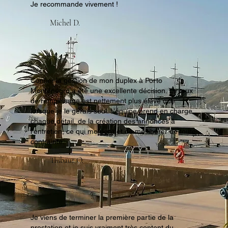
Je recommande vivement !
Michel D.
Confier la gestion de mon duplex à Porto
Monténégro a été une excellente décision. Le taux
de remplissage est nettement plus élevé que
lorsque je le gérais seul. L’équipe prend en charge
chaque détail, de la création des annonces à
l’entretien, ce qui me permet de me libérer de toute
contrainte.
Thibaut O.
Je viens de terminer la première partie de la
prestation et je suis vraiment très content du